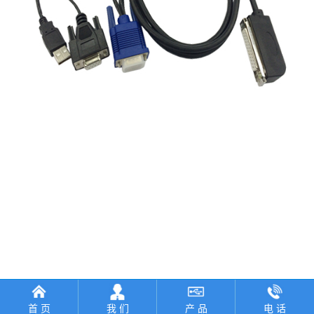
首 页
我 们
产 品
电 话